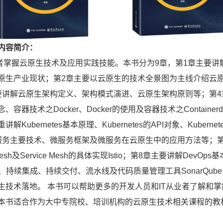
内容简介：
者掌握云原生技术及应用实践技能。本书分为
9
章，第
1
章主要讲
原生产业现状；第
2
章主要以云原生的技术全景图为主线介绍云
要讲解云原生架构定义、架构模式演进、云原生架构原则等；第
4
念、容器技术之
Docker
、
Docker
的使用及容器技术之
Containerd
重讲解
Kubernetes
基本原理、
Kubernetes
的
API
对象、
Kubernet
服务主要技术、微服务框架及微服务在云原生中的应用方法等；
esh
及
Service Mesh
的具体实现
Istio
；第
8
章主要讲解
DevOps
基
、持续集成、持续交付、流水线及代码质量管理工具
SonarQube
生技术落地。 本书可以帮助更多的开发人员和
IT
从业者了解和掌
本书适合作为大中专院校、培训机构的云原生技术相关课程的教