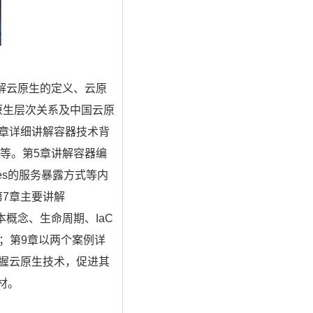
解云原生的定义、云原
原生层次关系及中国云原
章详细讲解容器技术背
等。第
5
章讲解容器编
es
的服务暴露方式等内
第
7
章主要讲解
本概念、生命周期、
IaC
；第
9
章以两个案例详
握云原生技术，促进其
材。