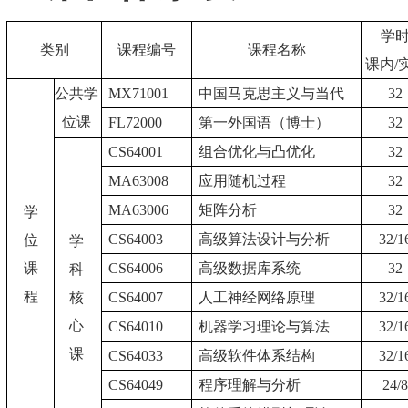
学
类别
课程编号
课程名称
课内
/
公共学
MX71001
中国马克思主义与当代
32
位课
FL72000
第一外国语（博士）
32
CS64001
组合优化与凸优化
32
MA63008
应用随机过程
32
MA63006
矩阵分析
32
学
CS64003
高级算法设计与分析
32/1
位
学
课
CS64006
高级数据库系统
32
科
程
核
CS64007
人工神经网络原理
32/1
心
CS64010
机器学习理论与算法
32/1
课
CS64033
高级软件体系结构
32/1
CS64049
程序理解与分析
24/