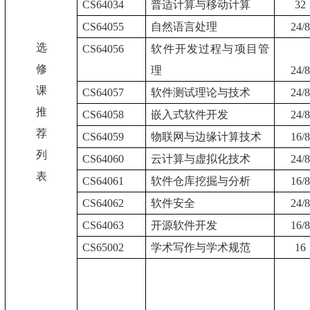
CS64034
普适计算与移动计算
32
CS64055
自然语言处理
24/
选
CS64056
软件开发过程与项目管
修
理
24/
课
CS64057
软件测试理论与技术
24/
推
CS64058
嵌入式软件开发
24/
荐
CS64059
物联网与边缘计算技术
16/
列
CS64060
云计算与虚拟化技术
24/
表
CS64061
软件仓库挖掘与分析
16/
CS64062
软件安全
24/
CS64063
开源软件开发
16/
CS65002
学术写作与学术规范
16