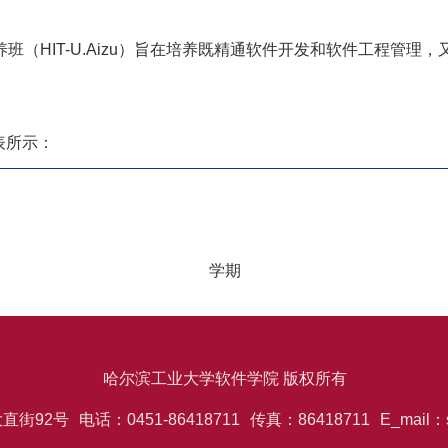
（HIT-U.Aizu）旨在培养既精通软件开发和软件工程管理
表所示：
学期
哈尔滨工业大学软件学院 版权所有
直街92号
电话：0451-86418711
传真：86418711
E_mail：s